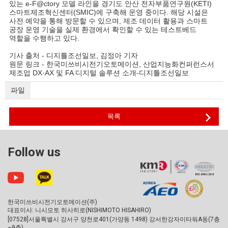
있는 e-F@ctory 모델 라인을 경기도 안산 전자부품연구원(KETI)
스마트제조혁신센터(SMIC)에 구축해 운영 중이다. 해당 시설은
사전 예약을 통해 방문할 수 있으며, 제조 데이터 활용과 스마트
공장 운영 기술을 실제 환경에서 확인할 수 있는 테스트베드
역할을 수행하고 있다.
기사 출처 - 디지틀조선일보, 김정아 기자
원문 링크 -
한국미쓰비시전기오토메이션, 산업지능화컨퍼런스서
제조업 DX·AX 및 FA 디지털 솔루션 소개-디지틀조선일보
파일
목록
Follow us
한국미쓰비시전기오토메이션(주)
대표이사: 니시모토 히사히로(NISHIMOTO HISAHIRO)
[07528]서울특별시 강서구 양천로401(가양동 1498) 강서한강자이타워A동(7층
~9층)