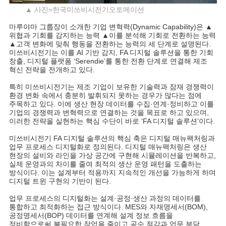
▲ 사진=한국미쓰비시전기오토메이션
마루야마 그룹장이 소개한 기업 변혁력(Dynamic Capability)은 ▲
위협과 기회를 감지하는 능력 ▲이를 분석해 기회로 전환하는 능력
▲고객 변화에 맞춰 행동을 전환하는 능력의 세 단계로 설명된다.
미쓰비시전기는 이를 AI 기반 감지, FA 디지털 솔루션을 통한 기회
창출, 디지털 플랫폼 ‘Serendie’를 통한 전환 단계로 연결해 제조
혁신 전략을 전개하고 있다.
특히 미쓰비시전기는 제조 기업이 보유한 기술력과 잠재 경쟁력이
환경 변화 속에서 충분히 발휘되지 못하는 경우가 많다는 점에
주목하고 있다. 이에 생산 현장 데이터를 수집·연계·정비하고 이를
기업의 경쟁력과 변혁력으로 연결하는 것을 목표로 하고 있으며,
이러한 전략을 실현하는 핵심 수단이 바로 ‘FA 디지털 솔루션’이다.
미쓰비시전기 FA 디지털 솔루션의 핵심 축은 디지털 매뉴팩처링과
업무 프로세스 디지털화로 정의된다. 디지털 매뉴팩처링은 생산
현장의 설비와 라인을 가상 공간에 구현해 시뮬레이션을 반복하고,
실제 운영과의 차이를 줄여 최적의 생산 운영 패턴을 도출하는
방식이다. 이는 설계부터 적용까지 지속적인 개선을 가능하게 하며
디지털 트윈 구현의 기반이 된다.
업무 프로세스의 디지털화는 설계·공정·생산 과정의 데이터를
통합하고 최적화하는 접근 방식이다. MES와 자재명세서(BOM),
공정명세서(BOP) 데이터를 연계해 설계 정보 흐름을
정비함으로써 불필요한 작업을 줄이고 공수 절감과 업무 부담