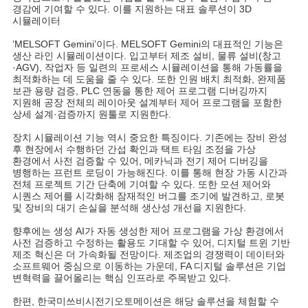
경감에 기여할 수 있다. 이를 지원하는 대표 솔루션이 3D
시뮬레이터
‘MELSOFT Gemini’이다. MELSOFT Gemini의 대표적인 기능은
생산 라인 시뮬레이션이다. 입고부터 제조 설비, 물류 설비(창고
·AGV), 작업자 등 일련의 프로세스 시뮬레이션을 통해 가동률을
최적화하는 데 도움을 줄 수 있다. 또한 인원 배치 최적화, 완제품
보관 용량 검증, PLC 연동을 통한 제어 프로그램 디버깅까지
지원해 공장 전체의 레이아웃 설계부터 제어 프로그램을 포함한
상세 설계·검증까지 원툴로 지원한다.
장치 시뮬레이션 기능 역시 중요한 특징이다. 기존에는 장비 완성
후 현장에서 수행하던 간섭 확인과 택트 타임 조정을 가상
환경에서 사전 검증할 수 있어, 메카닉과 전기 제어 디버깅을
병행하는 프런트 로딩이 가능해진다. 이를 통해 현장 가동 시간과
전체 프로젝트 기간 단축에 기여할 수 있다. 또한 모션 제어와
시퀀스 제어를 시각화해 잠재적인 버그를 조기에 발견하고, 로봇
및 장비의 대기 손실을 분석해 생산성 개선을 지원한다.
향후에는 생성 AI가 자동 생성한 제어 프로그램을 가상 환경에서
사전 검증하고 수정하는 활용도 기대할 수 있어, 디지털 트윈 기반
제조 혁신은 더 가속화될 전망이다. 제조업의 경쟁력이 데이터와
소프트웨어 중심으로 이동하는 가운데, FA 디지털 솔루션은 기업
변혁력을 끌어올리는 핵심 인프라로 주목받고 있다.
한편, 한국미쓰비시전기오토메이션은 해당 솔루션을 체험할 수