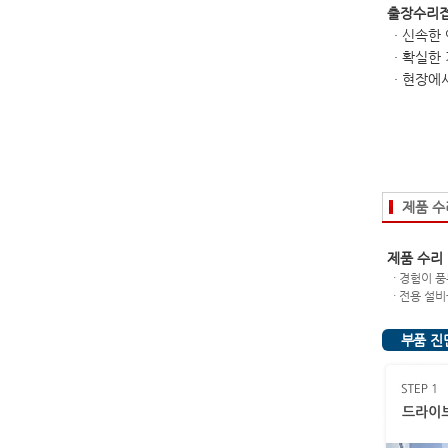
출장수리
·
신속한 
·
확실한 
·
현장에서
제품 수
제품 수리
·
경험이 풍
·
전용 설비
부품 진