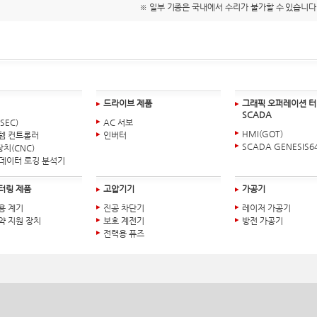
※ 일부 기종은 국내에서 수리가 불가할 수 있습니다
드라이브 제품
그래픽 오퍼레이션 터
SCADA
SEC)
AC 서보
HMI(GOT)
템 컨트롤러
인버터
SCADA GENESIS6
치(CNC)
C 데이터 로깅 분석기
터링 제품
고압기기
가공기
용 계기
진공 차단기
레이저 가공기
약 지원 장치
보호 계전기
방전 가공기
전력용 퓨즈