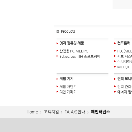
Products
엣지 컴퓨팅 제품
컨트롤러
산업용 PC MELIPC
PLC(MEL
Edgecross 대응 소프트웨어
서보 시스
수치제어장
MELQI
저압 기기
전력 모니
저압 차단기
전력 관리
저압 개폐기
에너지 절
Home
고객지원
FA A/S안내
메인터넌스
>
>
>