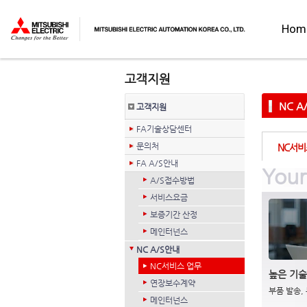
Hom
NC A
고객지원
FA기술상담센터
문의처
NC서비
FA A/S안내
Your
A/S접수방법
서비스요금
보증기간 산정
메인터넌스
NC A/S안내
NC서비스 업무
높은 기술
연장보수계약
부품 발송,
메인터넌스