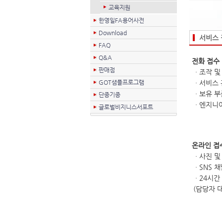
교육지원
한영일FA용어사전
Download
서비스 
FAQ
Q&A
전화 접수
판매점
·
조작 및
GOT샘플프로그램
·
서비스 
·
보유 부
단종기종
·
엔지니어
글로벌비지니스서포트
온라인 접
·
사진 및
·
SNS 
·
24시간
(담당자 