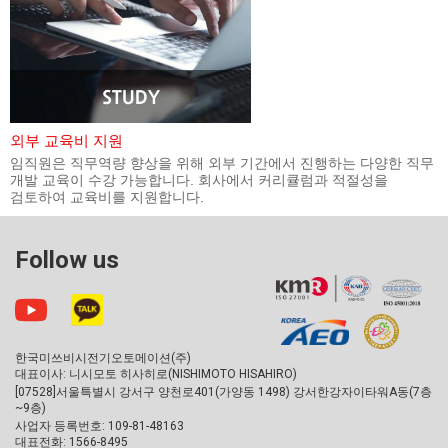
외부 교육비 지원
임직원은 직무역량 향상을 위해 외부 기간에서 진행하는 다양한 직무
개발 교육이 수강 가능합니다. 회사에서 커리큘럼과 적절성을
검토하여 교육비를 지원합니다.
Follow us
한국미쓰비시전기오토메이션(주)
대표이사: 니시모토 히사히로(NISHIMOTO HISAHIRO)
[07528]서울특별시 강서구 양천로401(가양동 1498) 강서한강자이타워A동(7층
~9층)
사업자 등록번호: 109-81-48163
대표전화: 1566-8495