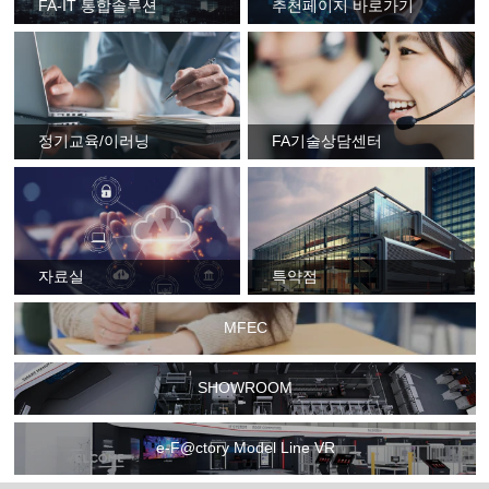
FA-IT 통합솔루션
추천페이지 바로가기
정기교육/이러닝
FA기술상담센터
자료실
특약점
MFEC
SHOWROOM
e-F@ctory Model Line VR