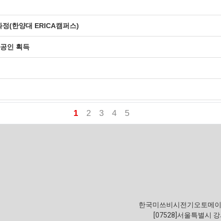
성과정(한양대 ERICA캠퍼스)
 공인 획득
1
2
3
4
5
한국미쓰비시전기오토메이
[07528]서울특별시 