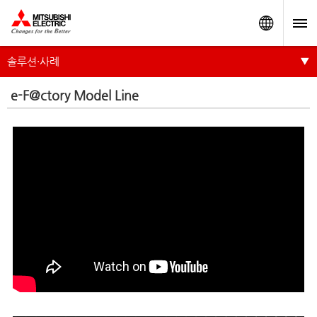
Worldw
솔루션·사례
e-F@ctory Model Line