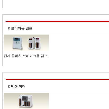
클러치용 앰프
전자 클러치 브레이크용 앰프
텐션 미터