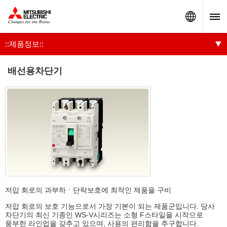
Worldw
::제품정보::
배선용차단기
저압 회로의 과부하ㆍ단락보호에 최적인 제품을 구비
저압 회로의 보호 기능으로서 가장 기본이 되는 제품군입니다. 당사
차단기의 최신 기종인 WS-V시리즈는 소형 F스타일을 시작으로
풍부한 라인업을 갖추고 있으며, 사용의 편리함을 추구합니다.