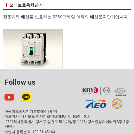
모터보호용차단기
전동기와 배선을 보호하는 225A프레임 이하의 배선용차단기입니다.
Follow us
한국미쓰비시전기오토메이션(주)
대표이사: 니시모토 히사히로(NISHIMOTO HISAHIRO)
[07528]서울특별시 강서구 양천로401(가양동 1498) 강서한강자이타워A동(7층
~9층)
사업자 등록번호: 109-81-48163