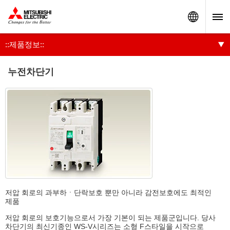
Worldw
::제품정보::
누전차단기
저압 회로의 과부하ㆍ단락보호 뿐만 아니라 감전보호에도 최적인
제품
저압 회로의 보호기능으로서 가장 기본이 되는 제품군입니다. 당사
차단기의 최신기종인 WS-V시리즈는 소형 F스타일을 시작으로