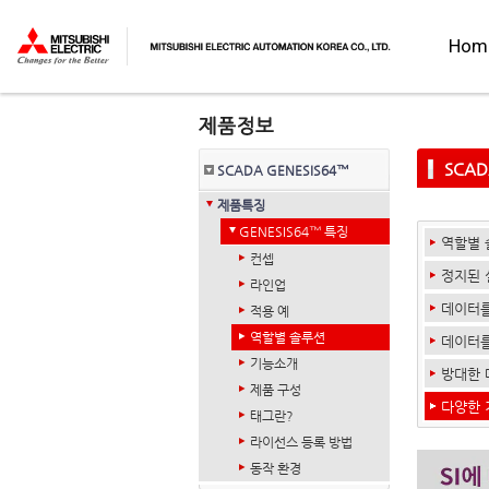
Hom
SCAD
SCADA GENESIS64™
제품특징
GENESIS64™ 특징
역할별 
컨셉
정지된 
라인업
데이터를
적용 예
역할별 솔루션
데이터를
기능소개
방대한 
제품 구성
다양한 
태그란?
라이선스 등록 방법
동작 환경