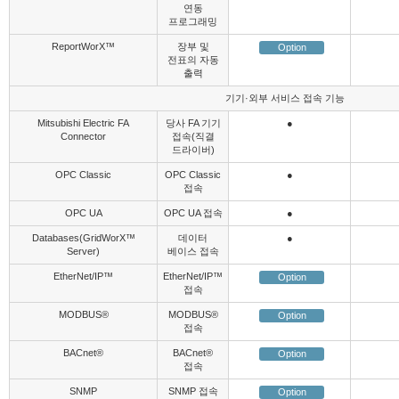
연동
프로그래밍
ReportWorX™
장부 및
Option
전표의 자동
출력
기기·외부 서비스 접속 기능
Mitsubishi Electric FA
당사 FA 기기
●
Connector
접속(직결
드라이버)
OPC Classic
OPC Classic
●
접속
OPC UA
OPC UA 접속
●
Databases(GridWorX™
데이터
●
Server)
베이스 접속
EtherNet/IP™
EtherNet/IP™
Option
접속
MODBUS
®
MODBUS
®
Option
접속
BACnet
®
BACnet
®
Option
접속
SNMP
SNMP 접속
Option