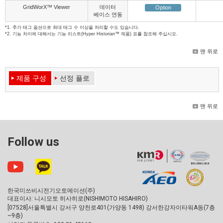
GridWorX™ Viewer
데이터
Option
베이스 연동
*1. 추가 태그 옵션으로 최대 태그 수 이상을 처리할 수도 있습니다.
*2. 기능 차이에 대해서는
기능 리스트(Hyper Historian™ 제품)
표를 참조해 주십시오.
맨 위로
제품 구성
선정 플로
맨 위로
Follow us
한국미쓰비시전기오토메이션(주)
대표이사: 니시모토 히사히로(NISHIMOTO HISAHIRO)
[07528]서울특별시 강서구 양천로401(가양동 1498) 강서한강자이타워A동(7층
~9층)