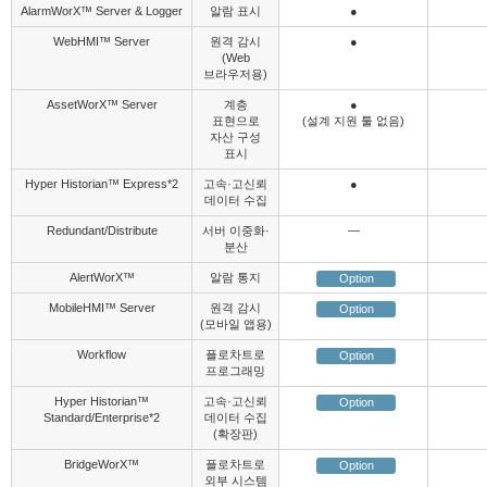
AlarmWorX™ Server & Logger
알람 표시
●
WebHMI™ Server
원격 감시
●
(Web
브라우저용)
AssetWorX™ Server
계층
●
표현으로
(설계 지원 툴 없음)
자산 구성
표시
Hyper Historian™ Express
*2
고속·고신뢰
●
데이터 수집
Redundant/Distribute
서버 이중화·
―
분산
AlertWorX™
알람 통지
Option
MobileHMI™ Server
원격 감시
Option
(모바일 앱용)
Workflow
플로차트로
Option
프로그래밍
Hyper Historian™
고속·고신뢰
Option
Standard/Enterprise
*2
데이터 수집
(확장판)
BridgeWorX™
플로차트로
Option
외부 시스템