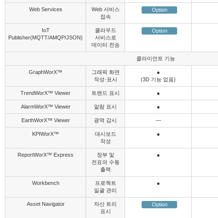
Web Services
Web 서비스
Option
접속
IoT
클라우드
Option
Publisher(MQTT/AMQP/JSON)
서비스로
데이터 전송
클라이언트 기능
GraphWorX™
그래픽 화면
●
작성·표시
(3D 기능 없음)
TrendWorX™ Viewer
트렌드 표시
●
AlarmWorX™ Viewer
알람 표시
●
EarthWorX™ Viewer
광역 감시
―
KPIWorX™
대시보드
●
작성
ReportWorX™ Express
장부 및
●
전표의 수동
출력
Workbench
프로젝트
●
일괄 관리
Asset Navigator
자산 트리
Option
표시