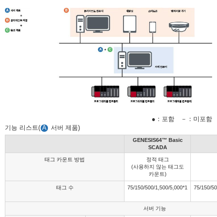
●：포함 －：미포함
기능 리스트(
A
서버 제품)
GENESIS64™ Basic
SCADA
태그 카운트 방법
정적 태그
(사용하지 않는 태그도
카운트)
태그 수
75/150/500/1,500/5,000
*1
75/150/5
서버 기능