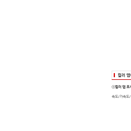
컬러 맵
①컬러 맵 표
속도/가속도/