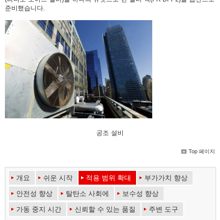
준비했습니다.
공조 설비
Top 페이지
개요
쉬운 시작
적용 범위 확대
부가가치 향상
안전성 향상
탈탄소 사회에
보수성 향상
가동 중지 시간
신뢰할 수 있는 품질
주변 도구