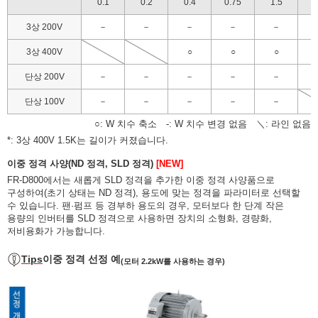
0.1
0.2
0.4
0.75
1.5
2
3상 200V
－
－
－
－
－
3상 400V
○
○
○
단상 200V
－
－
－
－
－
단상 100V
－
－
－
－
－
○: W 치수 축소 -: W 치수 변경 없음 ＼: 라인 없음
*: 3상 400V 1.5K는 길이가 커졌습니다.
이중 정격 사양(ND 정격, SLD 정격)
[NEW]
FR-D800에서는 새롭게 SLD 정격을 추가한 이중 정격 사양품으로
구성하여(초기 상태는 ND 정격), 용도에 맞는 정격을 파라미터로 선택할
수 있습니다. 팬·펌프 등 경부하 용도의 경우, 모터보다 한 단계 작은
용량의 인버터를 SLD 정격으로 사용하면 장치의 소형화, 경량화,
저비용화가 가능합니다.
Tips
이중 정격 선정 예
(모터 2.2kW를 사용하는 경우)