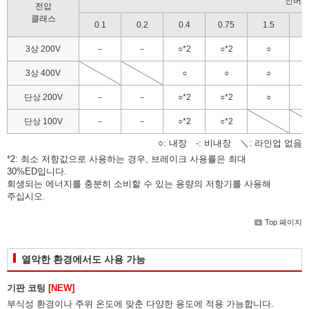
인버터 
전압
클래스
0.1
0.2
0.4
0.75
1.5
2
3상 200V
－
－
○
*2
○
*2
○
3상 400V
○
○
○
단상 200V
－
－
○
*2
○
*2
○
단상 100V
－
－
○
*2
○
*2
○: 내장 -: 비내장 ＼: 라인업 없음
*2: 최소 저항값으로 사용하는 경우, 브레이크 사용률은 최대
30%ED입니다.
회생되는 에너지를 충분히 소비할 수 있는 용량의 저항기를 사용해
주십시오.
Top 페이지
열악한 환경에서도 사용 가능
기판 코팅
[NEW]
부식성 환경이나 주위 온도에 맞춘 다양한 용도에 적용 가능합니다.