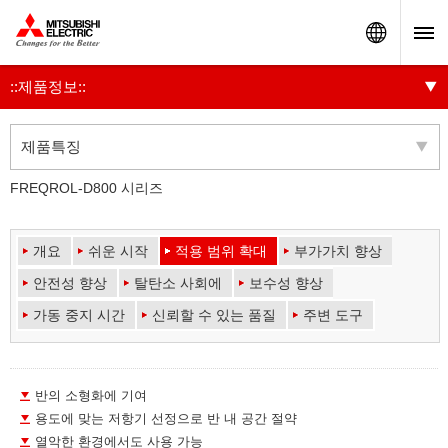
Worldw
::제품정보::
제품특징
FREQROL-D800 시리즈
개요
쉬운 시작
적용 범위 확대
부가가치 향상
안전성 향상
탈탄소 사회에
보수성 향상
가동 중지 시간
신뢰할 수 있는 품질
주변 도구
반의 소형화에 기여
용도에 맞는 저항기 선정으로 반 내 공간 절약
열악한 환경에서도 사용 가능