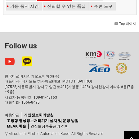
가동 중지 시간
신뢰할 수 있는 품질
주변 도구
Top 페이지
Follow us
한국미쓰비시전기오토메이션(주)
대표이사: 니시모토 히사히로(NISHIMOTO HISAHIRO)
[07528]서울특별시 강서구 양천로401(가양동 1498) 강서한강자이타워A동(7층
~9층)
사업자 등록번호: 109-81-48163
대표전화: 1566-8495
이용약관
개인정보처리방침
고정형 영상정보처리기기 설치 및 운영 방침
MEAK 휘슬
안전보장수출관리 정책
ⓒMitsubishi Electric Automation Korea. All Rights Reserved.