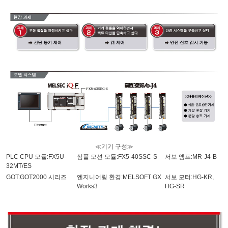
≪기기 구성≫
PLC CPU 모듈:FX5U-
심플 모션 모듈:FX5-40SSC-S
서보 앰프:MR-J4-B
32MT/ES
GOT:GOT2000 시리즈
엔지니어링 환경:MELSOFT GX
서보 모터:HG-KR,
Works3
HG-SR