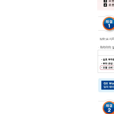
MR-J4 
ㆍ파라미터 설