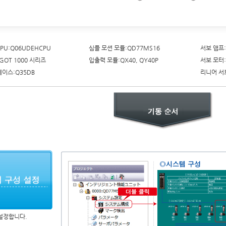
CPU:Q06UDEHCPU
심플 모션 모듈:QD77MS16
서보 앰프:M
GOT 1000 시리즈
입출력 모듈:QX40, QY40P
서보 모터:
베이스:Q35DB
리니어 서보
설정합니다.