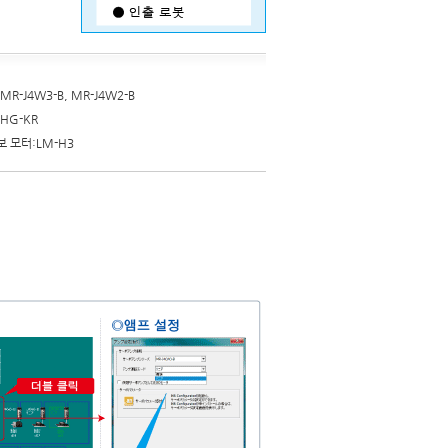
R-J4W3-B, MR-J4W2-B
HG-KR
 모터:LM-H3