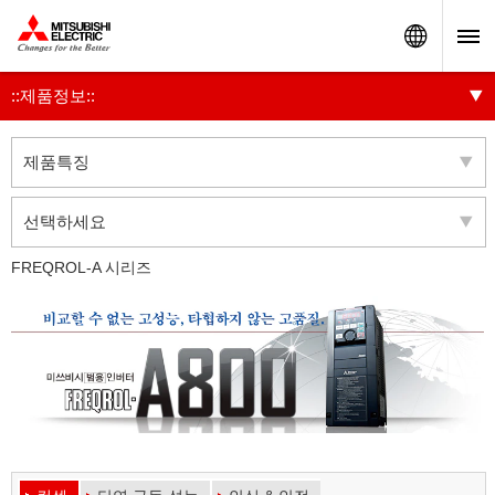
Worldw
::제품정보::
제품특징
선택하세요
FREQROL-A 시리즈