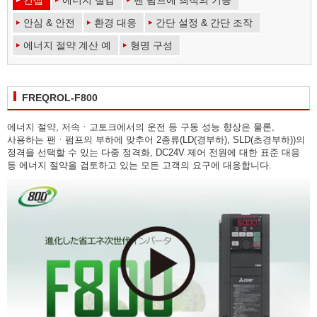
컨셉
에너지 절감
팬 펌프에 최적의 기능
안심 & 안전
환경 대응
간단 설정 & 간단 조작
에너지 절약 계산 예
형명 구성
FREQROL-F800
에너지 절약, 저속ㆍ고토크에서의 운전 등 구동 성능 향상은 물론,
사용하는 팬ㆍ펌프의 부하에 맞추어 2종류(LD(경부하), SLD(초경부하))의
정격을 선택할 수 있는 다중 정격화, DC24V 제어 전원에 대한 표준 대응
등 에너지 절약을 검토하고 있는 모든 고객의 요구에 대응합니다.