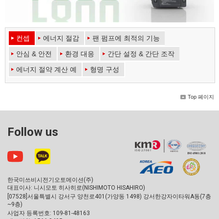
컨셉
에너지 절감
팬 펌프에 최적의 기능
안심 & 안전
환경 대응
간단 설정 & 간단 조작
에너지 절약 계산 예
형명 구성
Top 페이지
Follow us
한국미쓰비시전기오토메이션(주)
대표이사: 니시모토 히사히로(NISHIMOTO HISAHIRO)
[07528]서울특별시 강서구 양천로401(가양동 1498) 강서한강자이타워A동(7층
~9층)
사업자 등록번호: 109-81-48163