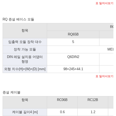
표 밀어서보기
RQ 증설 베이스 모듈
RQ
항목
RQ65B
입출력 모듈 장착 대수
5
장착 가능 모듈
MEL
DIN 레일 설치용 어댑터
Q6DIN2
형명
외형 치수(H)×(W)×(D) [mm]
98×245×44.1
표 밀어서보기
증설 케이블
항목
RC06B
RC12B
케이블 길이
4
[m]
0.6
1.2