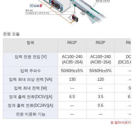
전원 모듈
항목
R61P
R62P
R63
입력 전원 전압 [V]
AC100~240
AC100~240
DC2
(AC85~264)
(AC85~264)
(DC15.6~
입력 주파수
50/60Hz±5%
50/60Hz±5%
―
입력 최대 피상 전력 [VA]
130
120
―
입력 최대 전력 [W]
―
―
50
정격 출력 전류(DC5V)[A]
6.5
3.5
6.5
정격 출력 전류(DC24V)[A]
―
0.6
―
전원 이중화 기능
―
―
―
표 밀어서보기