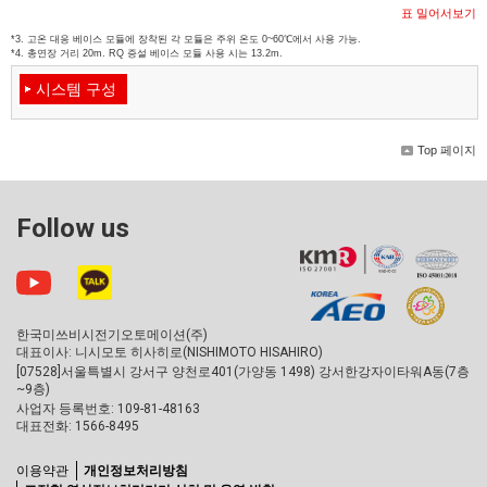
표 밀어서보기
*3. 고온 대응 베이스 모듈에 장착된 각 모듈은 주위 온도 0~60℃에서 사용 가능.
*4. 총연장 거리 20m. RQ 증설 베이스 모듈 사용 시는 13.2m.
시스템 구성
Top 페이지
Follow us
한국미쓰비시전기오토메이션(주)
대표이사: 니시모토 히사히로(NISHIMOTO HISAHIRO)
[07528]서울특별시 강서구 양천로401(가양동 1498) 강서한강자이타워A동(7층
~9층)
사업자 등록번호: 109-81-48163
대표전화: 1566-8495
이용약관
개인정보처리방침