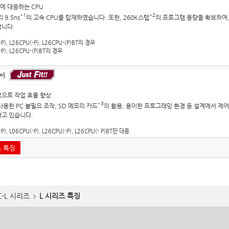
에 대응하는 CPU
*1
*2
 9.5ns
의 고속 CPU를 탑재하였습니다. 또한, 260K스텝
의 프로그램 용량을 확보하여
합니다.
-P), L26CPU(-P), L26CPU-(P)BT의 경우
-P), L26CPU-(P)BT의 경우
으로 작업 효율 향상
*3
사용한 PC 불필요 조작, SD 메모리 카드
의 활용, 용이한 프로그래밍 환경 등 설계에서 제어
고 있습니다.
-P), L06CPU(-P), L26CPU(-P), L26CPU(- P)BT만 대응
즈 특징
C-L 시리즈
L 시리즈 특징
>