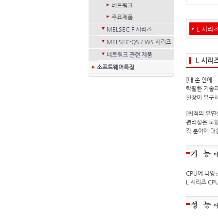
네트워크
주요제품
L 시리
MELSEC-F 시리즈
MELSEC-QS / WS 시리즈
네트워크 관련 제품
L 시리
소프트웨어특징
[내 손 안에─
탁월한 기술과
현장이 요구하
[최적의 유연
편리성은 도입
각 분야에 대
CPU에 다양
L 시리즈 C