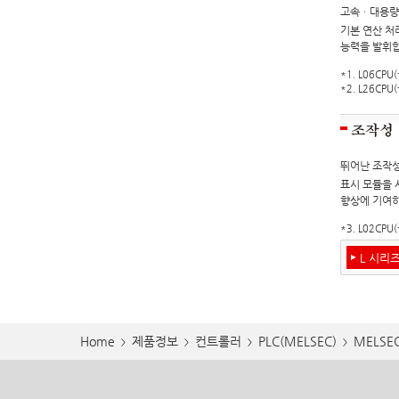
고속ㆍ대용량
기본 연산 처리
능력을 발휘
*1. L06CPU(
*2. L26CPU(
뛰어난 조작성
표시 모듈을 
향상에 기여하
*3. L02CPU(
L 시리
Home
제품정보
컨트롤러
PLC(MELSEC)
MELSE
>
>
>
>