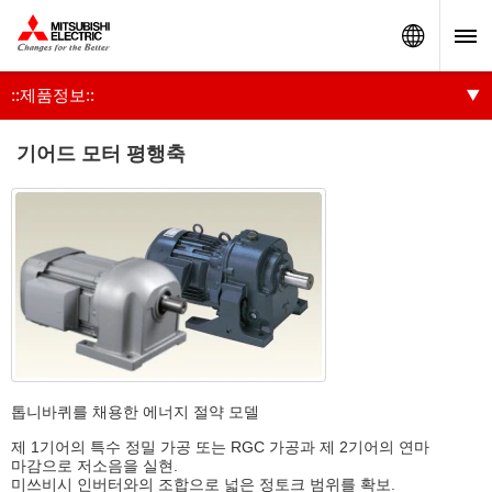
Worldw
::제품정보::
기어드 모터 평행축
톱니바퀴를 채용한 에너지 절약 모델
제 1기어의 특수 정밀 가공 또는 RGC 가공과 제 2기어의 연마
마감으로 저소음을 실현.
미쓰비시 인버터와의 조합으로 넓은 정토크 범위를 확보.