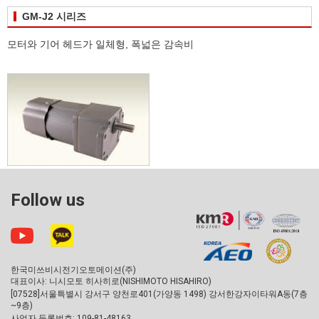
GM-J2 시리즈
모터와 기어 헤드가 일체형, 폭넓은 감속비
Follow us
한국미쓰비시전기오토메이션(주)
대표이사: 니시모토 히사히로(NISHIMOTO HISAHIRO)
[07528]서울특별시 강서구 양천로401(가양동 1498) 강서한강자이타워A동(7층
~9층)
사업자 등록번호: 109-81-48163