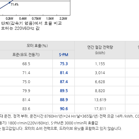
모터 효율(%)
연간 절감 전력량
(kWh)
표준(유도 전동기)
S-PM
68.5
75.3
1,155
71.4
81.4
3,014
75.0
87.4
6,628
79.9
89.5
8,820
81.4
88.9
13,619
83.6
90.6
17,811
대 운전, 정격 부하, 운전시간 8760Hr/년(=24 Hr/날×365일/년) 전력 요금 14円 /kWh, C
) 1800 r/min(220V/60Hz), S-PM은 3000 r/min의 효율값
 참고값입니다. 모터의 소비 전력으로, 드라이브 유닛을 포함하고 있지 않습니다.