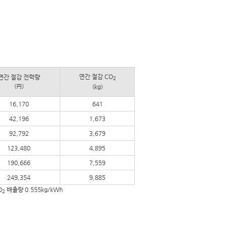
연간 절감 CO
연간 절감 전력량
2
(円)
(kg)
16,170
641
42,196
1,673
92,792
3,679
123,480
4,895
190,666
7,559
249,354
9,885
O
배출량 0.555kg/kWh
2