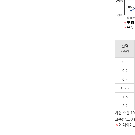
출력
(kW)
0.1
0.2
0.4
0.75
1.5
2.2
계산 조건:10
표준(유도 전동기
※
이 데이터는