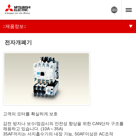
Worldw
::제품정보::
전자개폐기
고객의 모터를 확실하게 보호
감전 방지나 보수/점검시의 안전성 향상을 위한 CAN단자 구조를
채용하고 있습니다. (10A～35A)
35AF까지는 서지흡수기의 내장 가능, 50AF이상은 AC조작