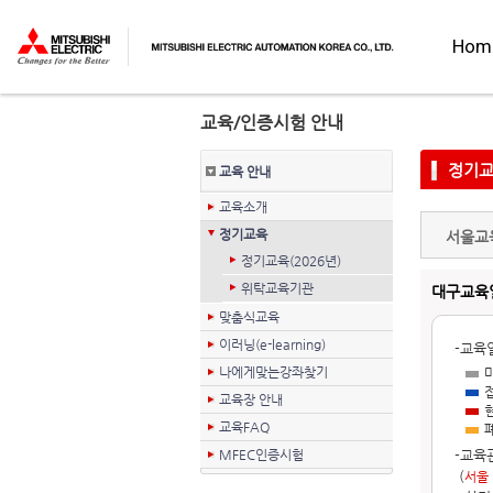
Hom
교육/인증시험 안내
정기
교육
안내
교육소개
정기교육
서울교
정기교육(2026년)
위탁교육기관
대구교육일정
맞춤식교육
이러닝(e-learning)
-교육
나에게맞는강좌찾기
교육장 안내
교육FAQ
MFEC인증시험
-교육
(
서울