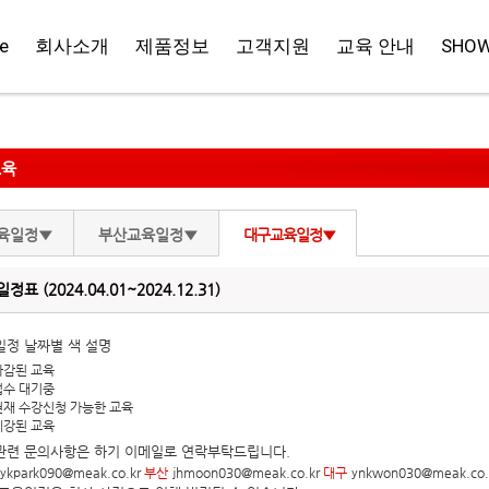
e
회사소개
제품정보
고객지원
교육 안내
SHO
교육
육일정▼
부산교육일정▼
대구교육일정▼
표 (2024.04.01~2024.12.31)
일정 날짜별 색 설명
마감된 교육
접수 대기중
현재 수강신청 가능한 교육
폐강된 교육
관련 문의사항은 하기 이메일로 연락부탁드립니다.
ykpark090@meak.co.kr
부산
jhmoon030@meak.co.kr
대구
ynkwon030@meak.co.