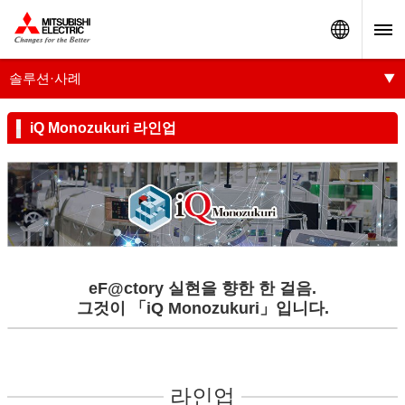
World
솔루션·사례
iQ Monozukuri 라인업
eF@ctory 실현을 향한 한 걸음.
그것이 「iQ Monozukuri」입니다.
라인업