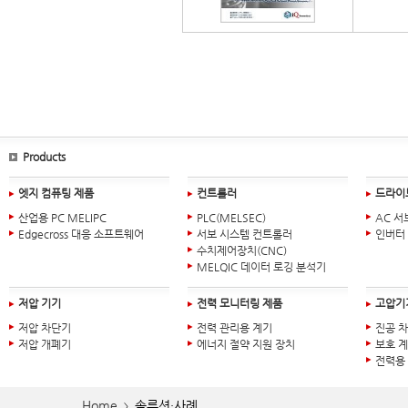
Products
엣지 컴퓨팅 제품
컨트롤러
드라이
산업용 PC MELIPC
PLC(MELSEC)
AC 서
Edgecross 대응 소프트웨어
서보 시스템 컨트롤러
인버터
수치제어장치(CNC)
MELQIC 데이터 로깅 분석기
저압 기기
전력 모니터링 제품
고압기
저압 차단기
전력 관리용 계기
진공 
저압 개폐기
에너지 절약 지원 장치
보호 
전력용
Home
솔루션·사례
>