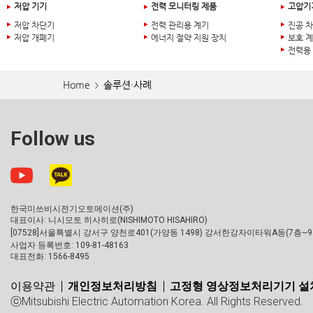
저압 기기
전력 모니터링 제품
고압기
저압 차단기
전력 관리용 계기
진공 
저압 개폐기
에너지 절약 지원 장치
보호 
전력용
Home
솔루션·사례
>
Follow us
한국미쓰비시전기오토메이션(주)
대표이사: 니시모토 히사히로(NISHIMOTO HISAHIRO)
[07528]서울특별시 강서구 양천로401(가양동 1498) 강서한강자이타워A동(7층~9
사업자 등록번호: 109-81-48163
대표전화: 1566-8495
이용약관
개인정보처리방침
고정형 영상정보처리기기 설치
ⓒMitsubishi Electric Automation Korea. All Rights Reserved.