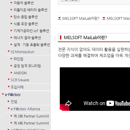
자동차 솔루션
리튬이온 배터리 솔루션
탄소 중립 솔루션
MELSOFT MaiLab이란?
MELSOFT Ma
식품 포장 솔루션
기계가공라인 IoT 솔루션
MELSOFT MaiLab이란?
에너지 절약 솔루션
설계 · 기동 효율화 솔루션
전문 지식이 없어도 데이터 활용을 실현하는 데
iQ Monozukuri
다양한 과제를 해결하여 제조업을 더욱 개
라인업
공정 원격 모니터링
ANDON
SCR Square
도입사례
e-F@ctory
컨셉
e-F@ctory Alliance
제 3회 Partner Summit
제 4회 Partner Summit