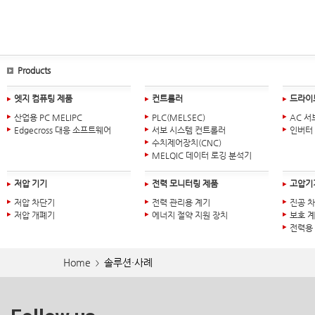
Products
엣지 컴퓨팅 제품
컨트롤러
드라이
산업용 PC MELIPC
PLC(MELSEC)
AC 서
Edgecross 대응 소프트웨어
서보 시스템 컨트롤러
인버터
수치제어장치(CNC)
MELQIC 데이터 로깅 분석기
저압 기기
전력 모니터링 제품
고압기
저압 차단기
전력 관리용 계기
진공 
저압 개폐기
에너지 절약 지원 장치
보호 
전력용
Home
솔루션·사례
>