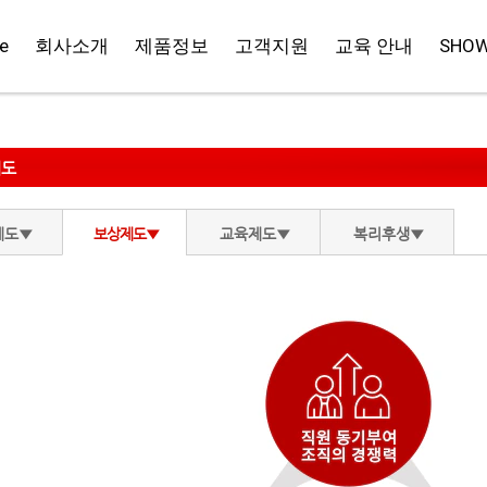
e
회사소개
제품정보
고객지원
교육 안내
SHO
제도
제도▼
보상제도▼
교육제도▼
복리후생▼