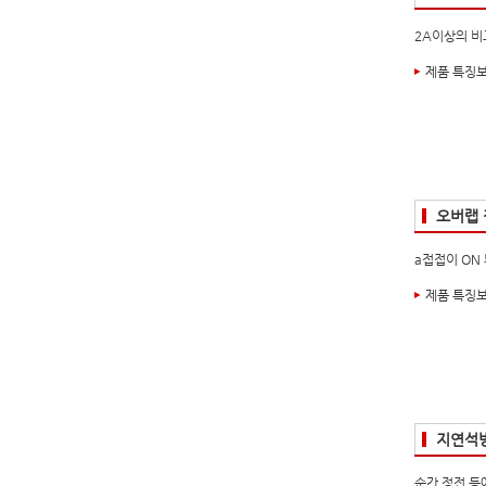
2A이상의 비
제품 특징
오버랩 
a접접이 ON
제품 특징
지연석
순간 정전 등