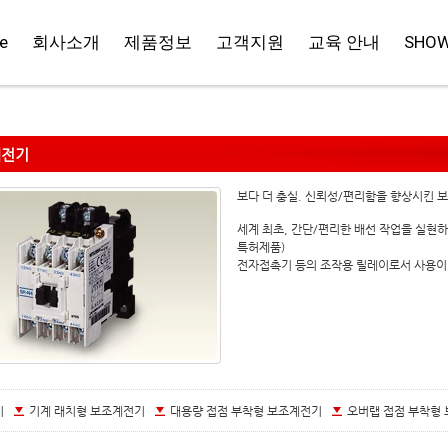
e
회사소개
제품정보
고객지원
교육 안내
SHO
계전기
보다 더 충실. 신뢰성/편리함을 향상시킨 
세계 최초, 간단/편리한 배선 작업을 실현하
특허제품)
전자접촉기 등의 조작용 릴레이로서 사용이
기
기계 래치형 보조계전기
대용량 접점 부착형 보조계전기
오버랩 접점 부착형