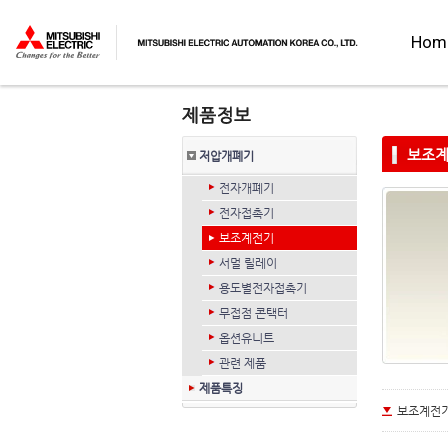
Hom
보조
저압개폐기
전자개폐기
전자접촉기
보조계전기
서멀 릴레이
용도별전자접촉기
무접점 콘택터
옵션유니트
관련 제품
제품특징
보조계전