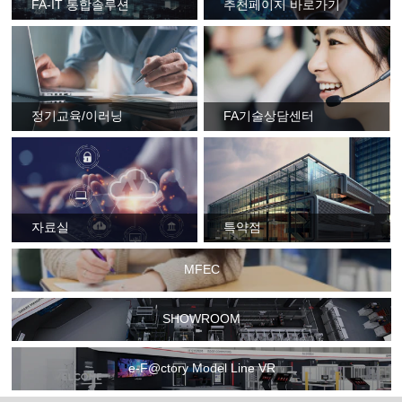
FA-IT 통합솔루션
추천페이지 바로가기
정기교육/이러닝
FA기술상담센터
자료실
특약점
MFEC
SHOWROOM
e-F@ctory Model Line VR