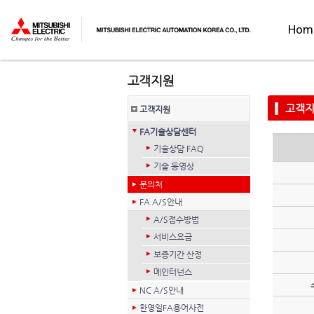
Hom
고객
고객지원
FA기술상담센터
기술상담 FAQ
기술 동영상
문의처
FA A/S안내
A/S접수방법
서비스요금
보증기간 산정
메인터넌스
NC A/S안내
한영일FA용어사전