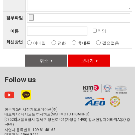
첨부파일
이름
익명
회신방법
이메일
전화
휴대폰
필요없음
취소
보내기
Follow us
한국미쓰비시전기오토메이션(주)
대표이사: 니시모토 히사히로(NISHIMOTO HISAHIRO)
[07528]서울특별시 강서구 양천로401(가양동 1498) 강서한강자이타워A동(7층
~9층)
사업자 등록번호: 109-81-48163
대표전화: 1566-8495