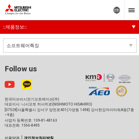
Worldw
::제품정보::
소프트웨어특징
Follow us
한국미쓰비시전기오토메이션(주)
대표이사: 니시모토 히사히로(NISHIMOTO HISAHIRO)
[07528]서울특별시 강서구 양천로401(가양동 1498) 강서한강자이타워A동(7층
~9층)
사업자 등록번호: 109-81-48163
대표전화: 1566-8495
이용약관
개인정보처리방침