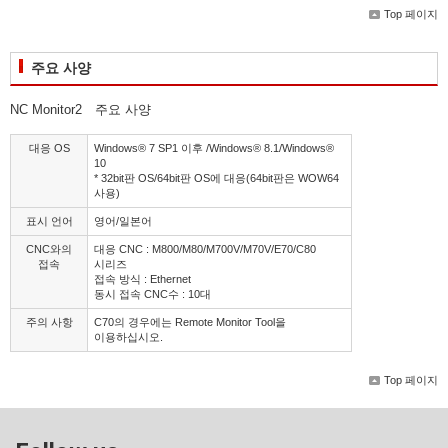
Top 페이지
주요 사양
NC Monitor2 주요 사양
대응 OS
Windows® 7 SP1 이후 /Windows® 8.1/Windows®
10
* 32bit판 OS/64bit판 OS에 대응(64bit판은 WOW64
사용)
표시 언어
영어/일본어
CNC와의
대응 CNC : M800/M80/M700V/M70V/E70/C80
접속
시리즈
접속 방식 : Ethernet
동시 접속 CNC수 : 10대
주의 사항
C70의 경우에는 Remote Monitor Tool을
이용하십시오.
Top 페이지