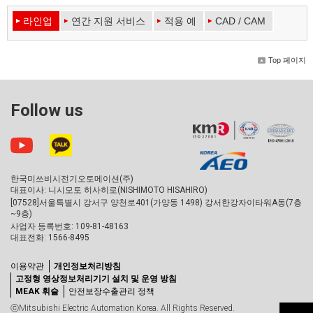
라인업
연간 지원 서비스
적용 예
CAD / CAM
Top 페이지
Follow us
한국미쓰비시전기오토메이션(주)
대표이사: 니시모토 히사히로(NISHIMOTO HISAHIRO)
[07528]서울특별시 강서구 양천로401(가양동 1498) 강서한강자이타워A동(7층
~9층)
사업자 등록번호: 109-81-48163
대표전화: 1566-8495
이용약관
개인정보처리방침
고정형 영상정보처리기기 설치 및 운영 방침
MEAK 휘슬
안전보장수출관리 정책
ⓒMitsubishi Electric Automation Korea. All Rights Reserved.