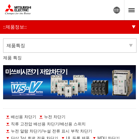
Worldw
::제품정보::
제품특징
제품 특징
배선용 차단기
누전 차단기
직류 고전압 배선용 차단기/배선용 스위치
누전 알람 차단기/누설 전류 표시 부착 차단기
단상 3선 회로 전용 차단기
UL 등록 제품
MDU 차단기