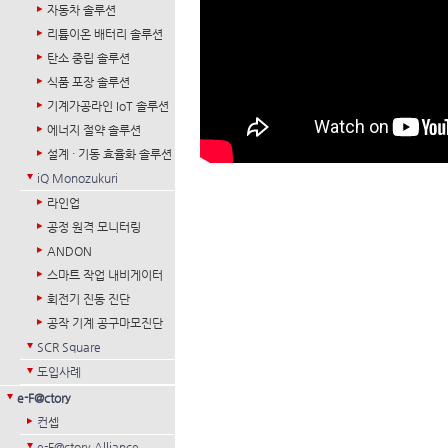
자동차 솔루션
리튬이온 배터리 솔루션
탄소 중립 솔루션
식품 포장 솔루션
기계가공라인 IoT 솔루션
에너지 절약 솔루션
설계 · 기동 효율화 솔루션
iQ Monozukuri
라인업
공정 원격 모니터링
ANDON
스마트 작업 내비게이터
회전기 진동 진단
공작 기계 공구마모진단
SCR Square
도입사례
e-F@ctory
컨셉
e-F@ctory Alliance