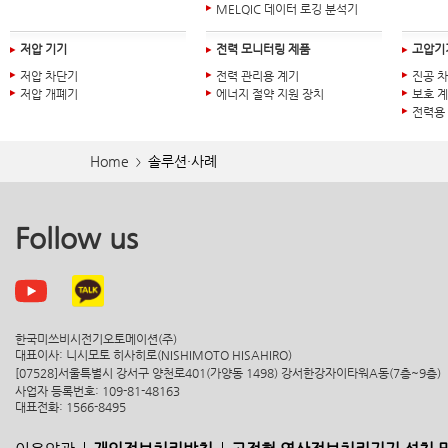
MELQIC 데이터 로깅 분석기
저압 기기
전력 모니터링 제품
고압기
저압 차단기
전력 관리용 계기
진공 
저압 개폐기
에너지 절약 지원 장치
보호 
전력용
Home
솔루션·사례
>
Follow us
한국미쓰비시전기오토메이션(주)
대표이사: 니시모토 히사히로(NISHIMOTO HISAHIRO)
[07528]서울특별시 강서구 양천로401(가양동 1498) 강서한강자이타워A동(7층~9층)
사업자 등록번호: 109-81-48163
대표전화: 1566-8495