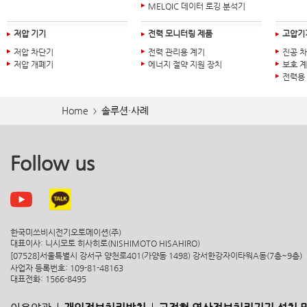
MELQIC 데이터 로깅 분석기
저압 기기
전력 모니터링 제품
고압기
저압 차단기
전력 관리용 계기
진공 
저압 개폐기
에너지 절약 지원 장치
보호 
전력용
Home
솔루션·사례
>
Follow us
한국미쓰비시전기오토메이션(주)
대표이사: 니시모토 히사히로(NISHIMOTO HISAHIRO)
[07528]서울특별시 강서구 양천로401(가양동 1498) 강서한강자이타워A동(7층~9층)
사업자 등록번호: 109-81-48163
대표전화: 1566-8495