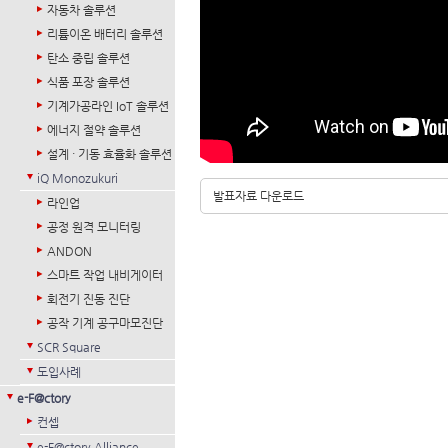
자동차 솔루션
리튬이온 배터리 솔루션
탄소 중립 솔루션
식품 포장 솔루션
기계가공라인 IoT 솔루션
에너지 절약 솔루션
설계 · 기동 효율화 솔루션
iQ Monozukuri
발표자료 다운로드
라인업
공정 원격 모니터링
ANDON
스마트 작업 내비게이터
회전기 진동 진단
공작 기계 공구마모진단
SCR Square
도입사례
e-F@ctory
컨셉
e-F@ctory Alliance