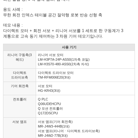
용도 사례 :
무한 회전 인덱스 테이블 공간 절약형 로봇 반송 선형 축
데모 내용 :
다이렉트 모터 + 회전 서보 + 리니어 서보를 1 세트로 한 구동계가 3
계통으로 고속 동기 제어하는 3 차원 기어 데모기입니다.
사용 기기
리니어 구동축(3
리니어 서보 모터
헤드)
LM-H3P7A-24P-ASS0(1차측 코일)
LM-H3S70-480-ASS0(2차측 자석)
다이렉트
다이렉트 드라이브 모터
드라이브축
TM-RFM006E20(3대)
기어 회전축
서보 모터
HG-KR43(3대)
컨트롤러
Q PLC
Q06UDEHCPU
Q 모션 컨트롤러
Q172DSCPU
서보 앰프
서보 앰프(기어 회전축)
MR-J4W3-444B(1대)
서보 앰프(리니어ㆍ다이렉트 드라이브축)
MR-J4W2-77B(3대)