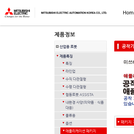
Hom
공작기
산업용 로봇
제품특징
특징
라인업
수직 다관절형
수평 다관절형
협동로봇 ASSISTA
내환경 사양(의약품ㆍ식품
대응)
물류용
패키지 
옵션
애플리케이션 패키지