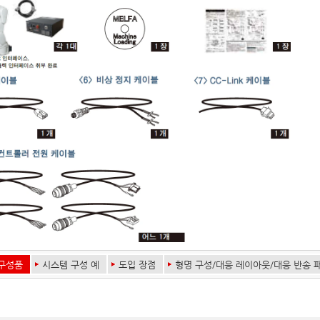
구성품
시스템 구성 예
도입 장점
형명 구성/대응 레이아웃/대응 반송 