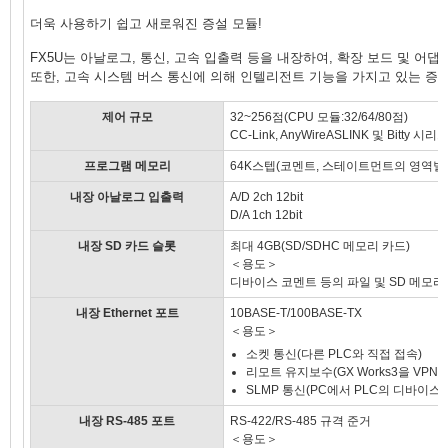
더욱 사용하기 쉽고 새로워진 증설 모듈!
FX5U는 아날로그, 통신, 고속 입출력 등을 내장하여, 확장 보드 및 어
또한, 고속 시스템 버스 통신에 의해 인텔리전트 기능을 가지고 있는 증
제어 규모
32~256점(CPU 모듈:32/64/80점)
CC-Link, AnyWireASLINK 및 Bitty 
프로그램 메모리
64K스텝(코멘트, 스테이트먼트의 영역별
내장 아날로그 입출력
A/D 2ch 12bit
D/A 1ch 12bit
내장 SD 카드 슬롯
최대 4GB(SD/SDHC 메모리 카드)
＜용도＞
디바이스 코멘트 등의 파일 및 SD 메모
내장 Ethernet 포트
10BASE-T/100BASE-TX
＜용도＞
소켓 통신(다른 PLC와 직접 접속)
리모트 유지보수(GX Works3을 VP
SLMP 통신(PC에서 PLC의 디바이스
내장 RS-485 포트
RS-422/RS-485 규격 준거
＜용도＞