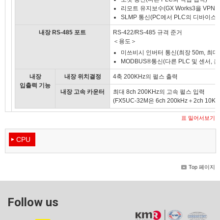
리모트 유지보수(GX Works3을 VP
SLMP 통신(PC에서 PLC의 디바이스
내장 RS-485 포트
RS-422/RS-485 규격 준거
＜용도＞
미쓰비시 인버터 통신(최장 50m, 최대
MODBUS®통신(다른 PLC 및 센서, 
내장
내장 위치결정
4축 200KHz의 펄스 출력
입출력 기능
내장 고속 카운터
최대 8ch 200KHz의 고속 펄스 입력
(FX5UC-32M은 6ch 200kHz＋2ch 10KH
표 밀어서보기
CPU
Top 페이지
Follow us