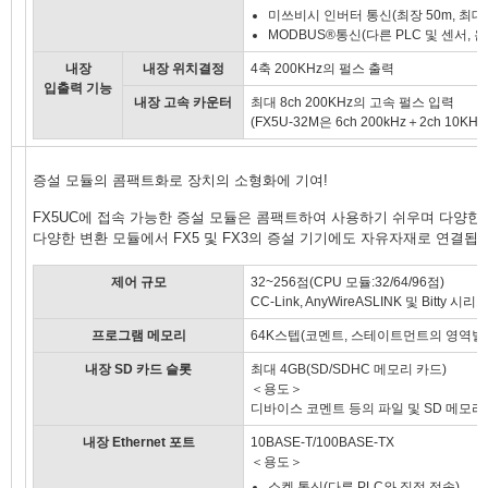
미쓰비시 인버터 통신(최장 50m, 최대
MODBUS®통신(다른 PLC 및 센서, 
내장
내장 위치결정
4축 200KHz의 펄스 출력
입출력 기능
내장 고속 카운터
최대 8ch 200KHz의 고속 펄스 입력
(FX5U-32M은 6ch 200kHz＋2ch 10KHz
증설 모듈의 콤팩트화로 장치의 소형화에 기여!
FX5UC에 접속 가능한 증설 모듈은 콤팩트하여 사용하기 쉬우며 다양한
다양한 변환 모듈에서 FX5 및 FX3의 증설 기기에도 자유자재로 연결됩
제어 규모
32~256점(CPU 모듈:32/64/96점)
CC-Link, AnyWireASLINK 및 Bitty 
프로그램 메모리
64K스텝(코멘트, 스테이트먼트의 영역별
내장 SD 카드 슬롯
최대 4GB(SD/SDHC 메모리 카드)
＜용도＞
디바이스 코멘트 등의 파일 및 SD 메모
내장 Ethernet 포트
10BASE-T/100BASE-TX
＜용도＞
소켓 통신(다른 PLC와 직접 접속)