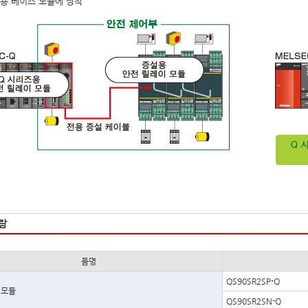
즈용 베이스 모듈에 장착
람
품명
QS90SR2SP-Q
 모듈
QS90SR2SN-Q