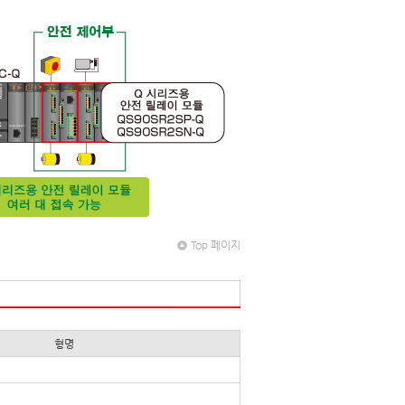
Top 페이지
형명