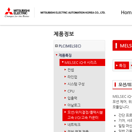
Hom
MELS
PLC(MELSEC)
제품특징
MELSEC iQ-R 시리즈
특징
컨셉
라인업
시스템 구성
모션/위
CPU
MELSEC 
입출력
모션 제어, 
아날로그
모듈입니다.
모션/위치결정/플렉시블
간단 프
고속 I/O/고속 카운터
기어, 샤
네트워크
밀링 머신
일반 기동
정보 연계 제품