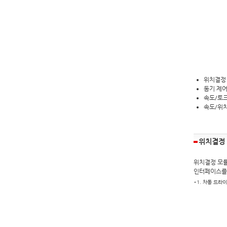
위치결정 
동기 제어
속도/토크
속도/위치
위치결정
위치결정 모듈은
인터페이스를 
*1. 차동 드라